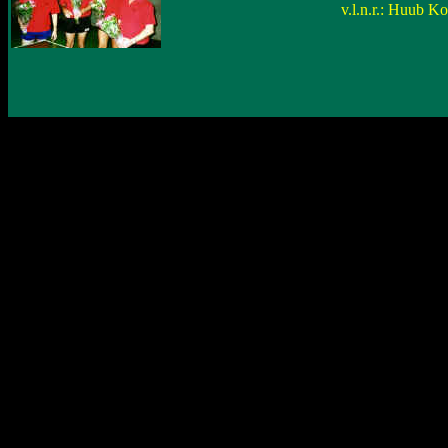
v.l.n.r.: Huub K